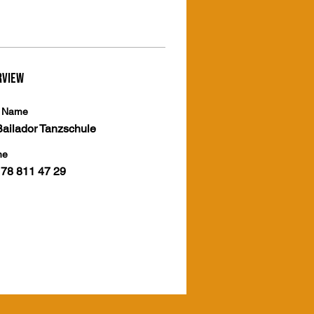
rview
t Name
ailador Tanzschule
ne
 78 811 47 29