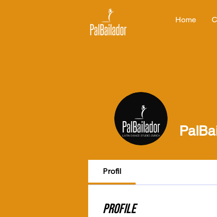
Home
C
PalBa
Profil
Profile