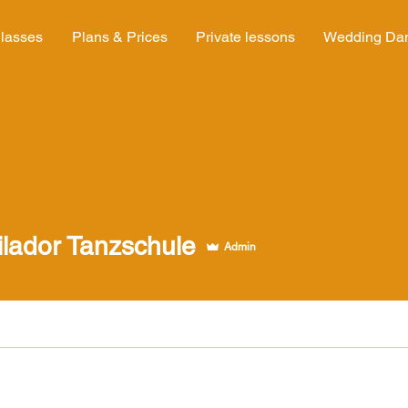
lasses
Plans & Prices
Private lessons
Wedding Da
ilador Tanzschule
Admin