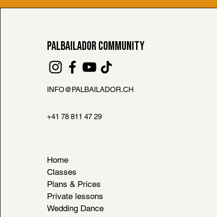
PALBAILADOR COMMUNITY
INFO@PALBAILADOR.CH
FAQ
L HOUSE RULES
+41 78 811 47 29
& CONDITIONS
Home
Classes
Plans & Prices
Private lessons
Wedding Dance